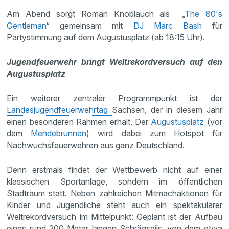
Am Abend sorgt Roman Knoblauch als „
The 80's
Gentleman
“ gemeinsam mit
DJ Marc Bash
für
Partystimmung auf dem Augustusplatz (ab 18:15 Uhr).
Jugendfeuerwehr bringt Weltrekordversuch auf den
Augustusplatz
Ein weiterer zentraler Programmpunkt ist der
Landesjugendfeuerwehrtag
Sachsen, der in diesem Jahr
einen besonderen Rahmen erhält. Der
Augustusplatz
(vor
dem
Mendebrunnen
) wird dabei zum Hotspot für
Nachwuchsfeuerwehren aus ganz Deutschland.
Denn erstmals findet der Wettbewerb nicht auf einer
klassischen Sportanlage, sondern im öffentlichen
Stadtraum statt. Neben zahlreichen Mitmachaktionen für
Kinder und Jugendliche steht auch ein spektakulärer
Weltrekordversuch im Mittelpunkt: Geplant ist der Aufbau
eines rund 200 Meter langen Schrägseils, von dem etwa