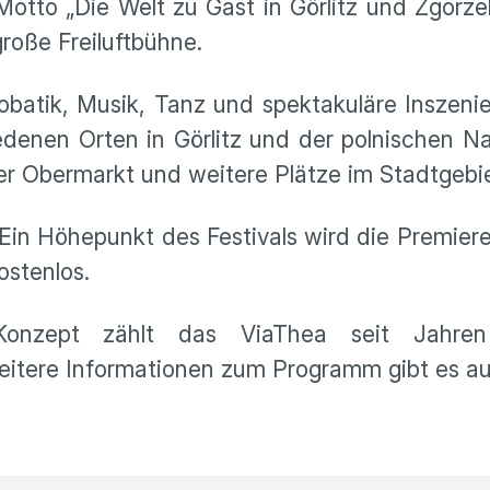
tto „Die Welt zu Gast in Görlitz und Zgorze
große Freiluftbühne.
atik, Musik, Tanz und spektakuläre Inszeni
iedenen Orten in Görlitz und der polnischen N
r Obermarkt und weitere Plätze im Stadtgebie
 Ein Höhepunkt des Festivals wird die Premie
kostenlos.
 Konzept zählt das ViaThea seit Jahre
itere Informationen zum Programm gibt es auf 