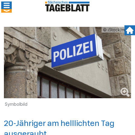
© iStock/mah
Symbolbild
20-Jähriger am helllichten Tag
ausgeraubt