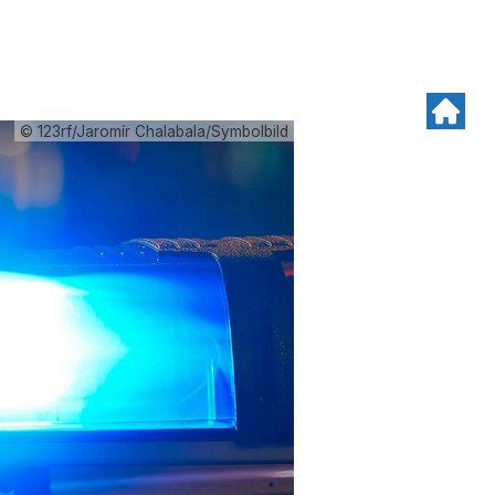
© 123rf/Jaromír Chalabala/Symbolbild