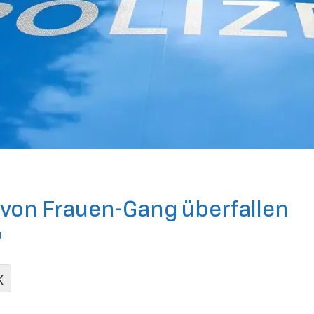
f von Frauen-Gang überfallen
g
K