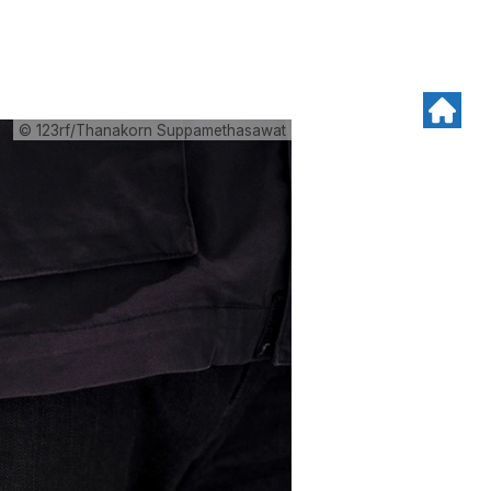
© 123rf/Thanakorn Suppamethasawat