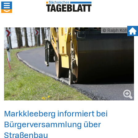
© Ralph Köhler
Markkleeberg informiert bei
Bürgerversammlung über
Straßenbau